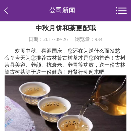
公司新闻
中秋月饼和茶更配哦
日期：2017-09-26
浏览量：934
欢度中秋、喜迎国庆，您还在为送什么而发愁
么？今天为您推荐古林箐古树茶才是您的首选！古树
茶具美容、养颜、抗衰老、养胃等功效，送一份古林
箐古树茶等于送一份健康！赶紧行动起来吧！